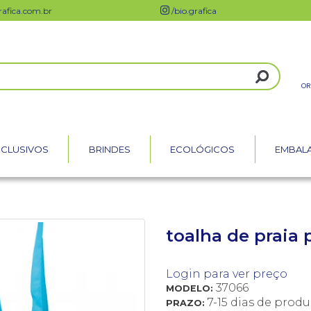
afica.com.br
/bio.grafica
OR
XCLUSIVOS
BRINDES
ECOLÓGICOS
EMBAL
toalha de praia
Login para ver preço
37066
MODELO:
7-15 dias de prod
PRAZO: