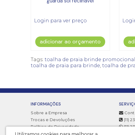
guarda sol reclinável
Login para ver preço
Logi
adicionar ao orçamento
ad
Tags:
toalha de praia brinde promociona
toalha de praia para brinde
,
toalha de pr
INFORMAÇÕES
SERVIÇ
Sobre a Empresa
Cont
Trocas e Devoluções
(11) 
Política de Privacidade
(11) 
Termos & Condições
Utilizamos cookies para melhorar a