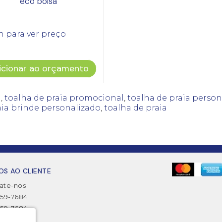
eco bolsa
n para ver preço
icionar ao orçamento
l
,
toalha de praia promocional
,
toalha de praia person
aia brinde personalizado
,
toalha de praia
OS AO CLIENTE
ate-nos
2359-7684
2359-7684