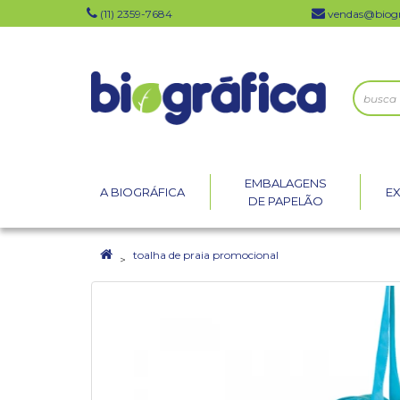
(11) 2359-7684
vendas@biogr
EMBALAGENS
A BIOGRÁFICA
E
DE PAPELÃO
toalha de praia promocional