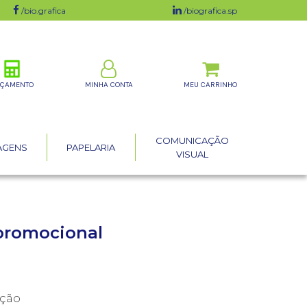
/bio.grafica
/biografica.sp
ÇAMENTO
MINHA CONTA
COMUNICAÇÃO
AGENS
PAPELARIA
VISUAL
 promocional
ução