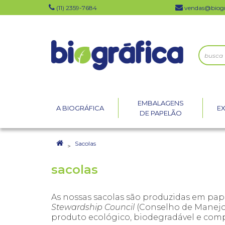
(11) 2359-7684
vendas@biogr
EMBALAGENS
A BIOGRÁFICA
E
DE PAPELÃO
Sacolas
sacolas
As nossas sacolas são produzidas em pape
Stewardship Council
(Conselho de Manejo 
produto ecológico, biodegradável e c