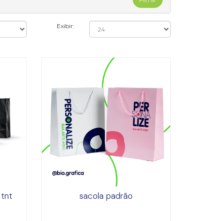
Exibir:
tnt
sacola padrão