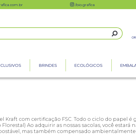
afica.com.br
/bio.grafica
OR
XCLUSIVOS
BRINDES
ECOLÓGICOS
EMBAL
l Kraft com certificação FSC. Todo o ciclo do papel 
Florestal) Ao adquirir as nossas sacolas, você estar
ompostável, mas também compensado ambientalmente