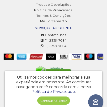
Trocas e Devoluções
Política de Privacidade
Termos & Condições
Meu orçamento
SERVIÇOS AO CLIENTE
Contate-nos
(11) 2359-7684
(11) 2359-7684
Utilizamos cookies para melhorar a sua
experiência em nosso site.
Ao continuar
3MJ Projetos Gráficos Eireli - CNPJ: 20.222.646/0001-20
navegando você concorda com a nossa
Av. Engenheiro Armando de Arruda Pereira, 4568 - Vila do Encontro - São
Política de Privacidade
.
Paulo – SP - CEP 04325-001
Bio Gráfica © 2026
Continuar e Fechar
Desenvolvido por
88digital