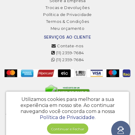
Sobre a Empresa
Trocas e Devoluções
Política de Privacidade
Termos & Condições
Meu orçamento
SERVIÇOS AO CLIENTE
Contate-nos
(11) 2359-7684
(11) 2359-7684
Utilizamos cookies para melhorar a sua
experiência em nosso site.
Ao continuar
3MJ Projetos Gráficos Eireli - CNPJ: 20.222.646/0001-20
navegando você concorda com a nossa
Av. Engenheiro Armando de Arruda Pereira, 4568 - Vila do Encontro - São
Política de Privacidade
.
Paulo – SP - CEP 04325-001
Bio Gráfica © 2026
Continuar e Fechar
Desenvolvido por
88digital