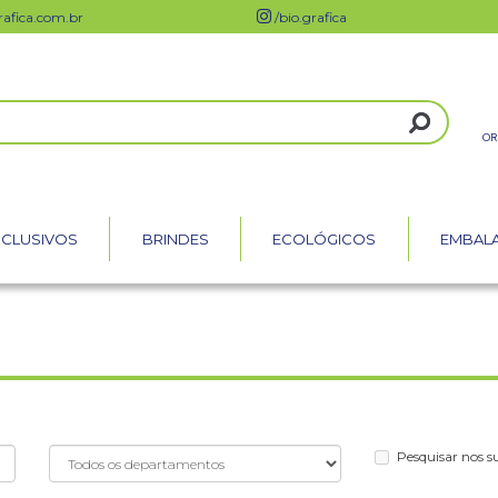
afica.com.br
/bio.grafica
OR
XCLUSIVOS
BRINDES
ECOLÓGICOS
EMBAL
Pesquisar nos 