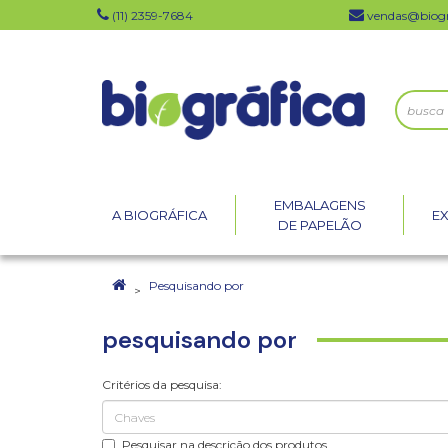
(11) 2359-7684
vendas@biogr
EMBALAGENS
A BIOGRÁFICA
E
DE PAPELÃO
Pesquisando por
pesquisando por
Critérios da pesquisa:
Pesquisar na descrição dos produtos