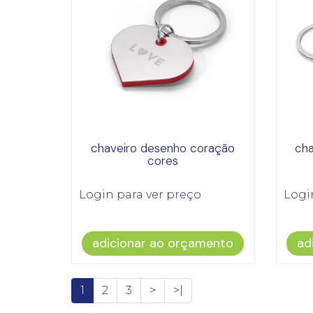
chaveiro desenho coração
cha
cores
Login para ver preço
Logi
adicionar ao orçamento
ad
1
2
3
>
>|