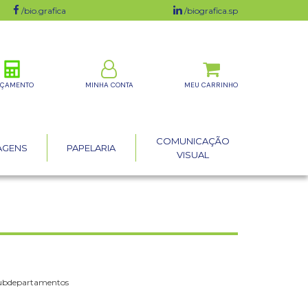
/bio.grafica
/biografica.sp
ÇAMENTO
MINHA CONTA
COMUNICAÇÃO
AGENS
PAPELARIA
VISUAL
subdepartamentos