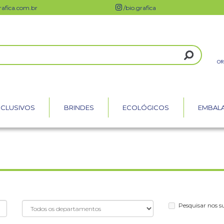
afica.com.br
/bio.grafica
OR
XCLUSIVOS
BRINDES
ECOLÓGICOS
EMBAL
Pesquisar nos 