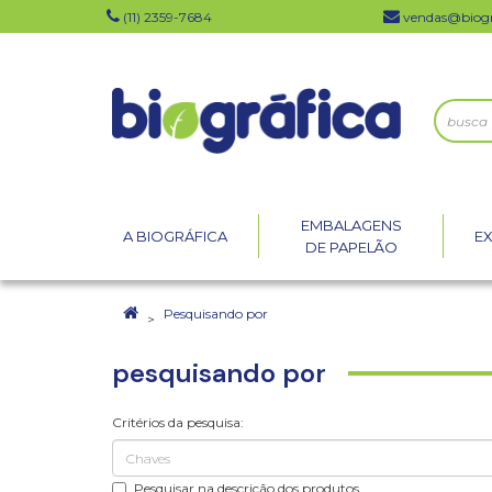
(11) 2359-7684
vendas@biogr
EMBALAGENS
A BIOGRÁFICA
E
DE PAPELÃO
Pesquisando por
pesquisando por
Critérios da pesquisa:
Pesquisar na descrição dos produtos