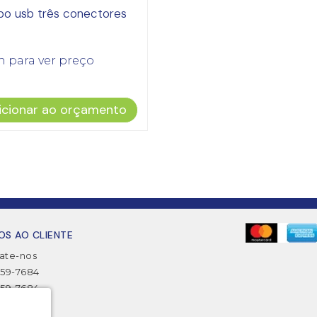
bo usb três conectores
n para ver preço
icionar ao orçamento
OS AO CLIENTE
ate-nos
2359-7684
2359-7684