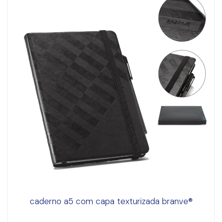
caderno a5 com capa texturizada branve®