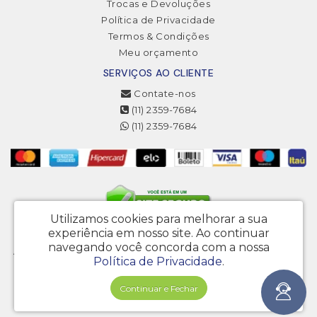
Trocas e Devoluções
Política de Privacidade
Termos & Condições
Meu orçamento
SERVIÇOS AO CLIENTE
Contate-nos
(11) 2359-7684
(11) 2359-7684
Utilizamos cookies para melhorar a sua
experiência em nosso site.
Ao continuar
3MJ Projetos Gráficos Eireli - CNPJ: 20.222.646/0001-20
navegando você concorda com a nossa
Av. Engenheiro Armando de Arruda Pereira, 4568 - Vila do Encontro - São
Política de Privacidade
.
Paulo – SP - CEP 04325-001
Bio Gráfica © 2026
Continuar e Fechar
Desenvolvido por
88digital